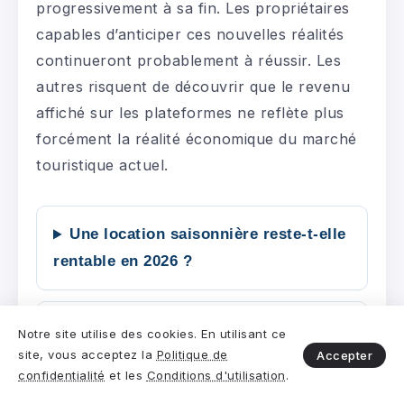
progressivement à sa fin. Les propriétaires
capables d’anticiper ces nouvelles réalités
continueront probablement à réussir. Les
autres risquent de découvrir que le revenu
affiché sur les plateformes ne reflète plus
forcément la réalité économique du marché
touristique actuel.
Une location saisonnière reste-t-elle
rentable en 2026 ?
Quels sont les principaux frais à
Notre site utilise des cookies. En utilisant ce
site, vous acceptez la
Politique de
Accepter
prévoir ?
confidentialité
et les
Conditions d'utilisation
.