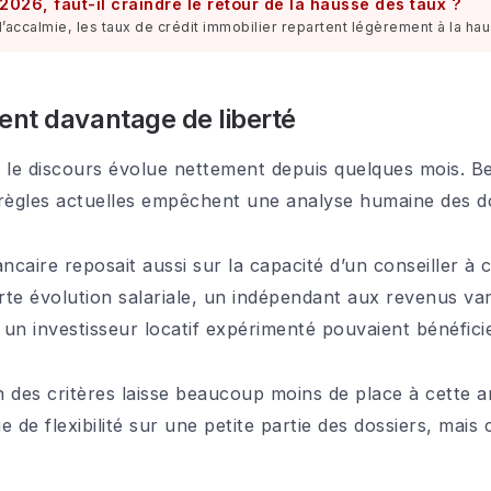
 2026, faut-il craindre le retour de la hausse des taux ?
’accalmie, les taux de crédit immobilier repartent légèrement à la h
nt davantage de liberté
 le discours évolue nettement depuis quelques mois. B
règles actuelles empêchent une analyse humaine des do
ncaire reposait aussi sur la capacité d’un conseiller à
te évolution salariale, un indépendant aux revenus vari
un investisseur locatif expérimenté pouvaient bénéfic
on des critères laisse beaucoup moins de place à cette 
de flexibilité sur une petite partie des dossiers, mais ce