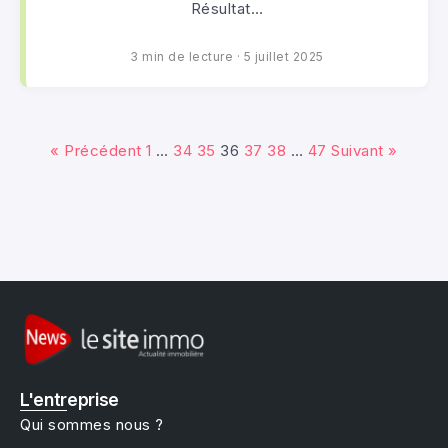
Résultat…
3 min de lecture
·
5 juillet 2025
« Précédent
1
…
34
35
36
37
38
…
47
Suivant »
L'entreprise
Qui sommes nous ?