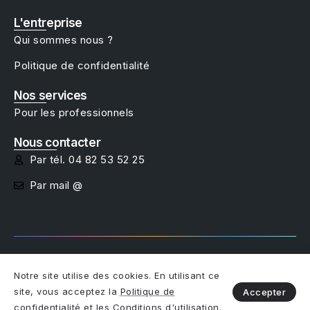
L'entreprise
Qui sommes nous ?
Politique de confidentialité
Nos services
Pour les professionnels
Nous contacter
Par tél. 04 82 53 52 25
Par mail @
Copyright @studio net - 2025
Notre site utilise des cookies. En utilisant ce
site, vous acceptez la
Politique de
Accepter
Restez connectés :
Je trouve mon bien
confidentialité
et les
Conditions d'utilisation
.