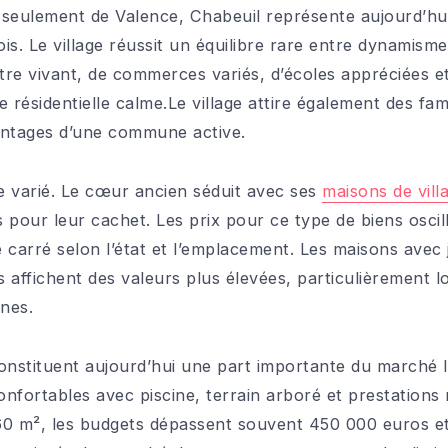
seulement de Valence, Chabeuil représente aujourd’hui 
is. Le village réussit un équilibre rare entre dynamisme 
tre vivant, de commerces variés, d’écoles appréciées et
ésidentielle calme.Le village attire également des fami
antages d’une commune active.
te varié. Le cœur ancien séduit avec ses
maisons de vill
 pour leur cachet. Les prix pour ce type de biens osci
carré selon l’état et l’emplacement. Les maisons avec j
s affichent des valeurs plus élevées, particulièrement 
nes.
onstituent aujourd’hui une part importante du marché l
nfortables avec piscine, terrain arboré et prestation
160 m², les budgets dépassent souvent 450 000 euros e