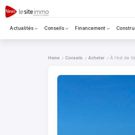
Actualités
Conseils
Financement
Constru
Home
Conseils
Acheter
À l’est de V
/
/
/