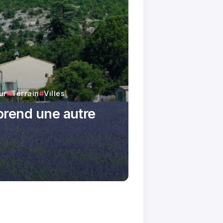
ur
Terrain
Villes
 prend une autre