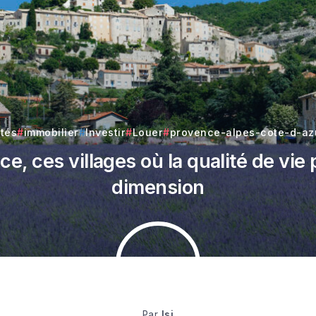
ités
immobilier
Investir
Louer
provence-alpes-cote-d-az
nce, ces villages où la qualité de vie
dimension
Par
lsi