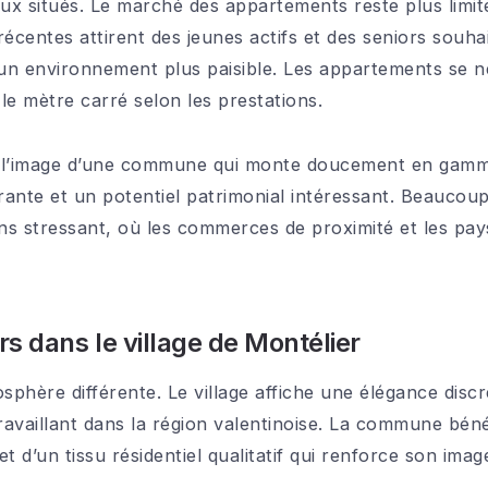
eux situés. Le marché des appartements reste plus limit
écentes attirent des jeunes actifs et des seniors souha
’un environnement plus paisible. Les appartements se 
le mètre carré selon les prestations.
i l’image d’une commune qui monte doucement en gamm
urante et un potentiel patrimonial intéressant. Beaucou
ins stressant, où les commerces de proximité et les p
s dans le village de Montélier
phère différente. Le village affiche une élégance disc
travaillant dans la région valentinoise. La commune bén
t d’un tissu résidentiel qualitatif qui renforce son im