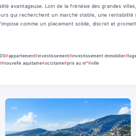
calité avantageuse. Loin de la frénésie des grandes villes
seurs qui recherchent un marché stable, une rentabilité 
 s’impose comme un placement solide, discret et prome
000
appartement
investissement
investissement immobilier
log
l
nouvelle aquitaine
occitanie
prix au m²
ville
Lsi