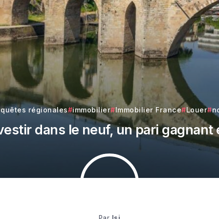
quêtes régionales
immobilier
Immobilier France
Louer
n
vestir dans le neuf, un pari gagnant
Par
lsi