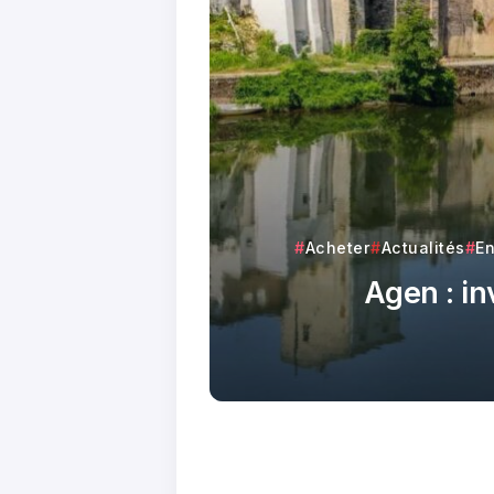
Acheter
Actualités
En
Agen : in