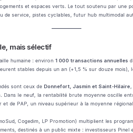
gements et espaces verts. Le tout soutenu par une pol
u de service, pistes cyclables, futur hub multimodal au
e, mais sélectif
aille humaine : environ
1 000 transactions annuelles
d
emeurent stables depuis un an (+1,5 % sur douze mois), 
andés sont ceux de
Donnefort, Jasmin et Saint-Hilaire
,
. Dans le neuf, la rentabilité brute moyenne oscille en
 et de PAP, un niveau supérieur à la moyenne régional
oSud, Cogedim, LP Promotion) multiplient les program
ents, destinés à un public mixte : investisseurs Pinel 