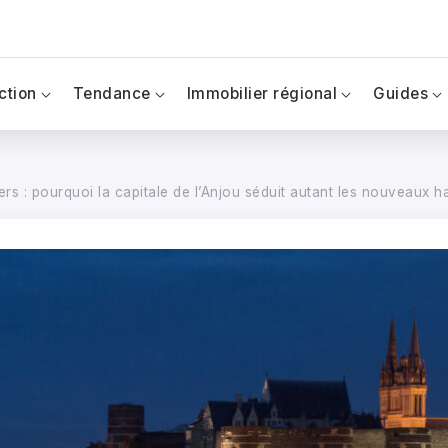
ction
Tendance
Immobilier régional
Guides
rs : pourquoi la capitale de l’Anjou séduit autant les nouveaux ha