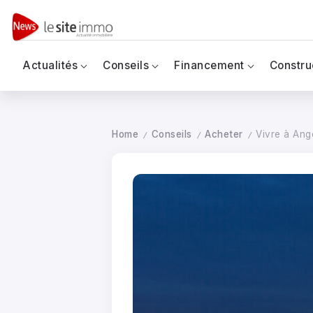
Actualités
Conseils
Financement
Constru
Home
Conseils
Acheter
Vivre à Ange
/
/
/