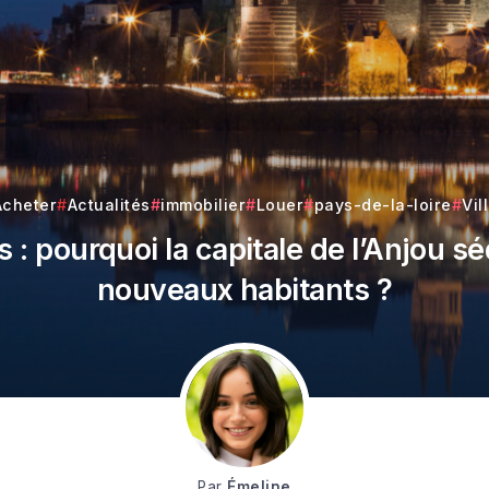
Acheter
Actualités
immobilier
Louer
pays-de-la-loire
Vil
 : pourquoi la capitale de l’Anjou sé
nouveaux habitants ?
Par
Émeline