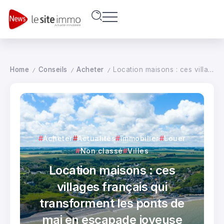
Home
Conseils
Acheter
Location maisons : ces villages français qui transforment les ponts de mai en escapade joyeuse
/
/
/
Acheter
Actualités
immobilier
Louer
Non classé
Villes
Location maisons : ces
villages français qui
transforment les ponts de
mai en escapade joyeuse