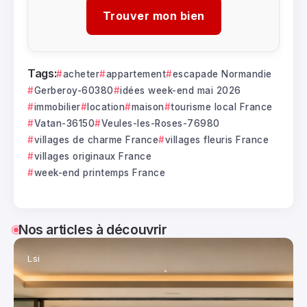
Trouver mon bien
Tags:
acheter
appartement
escapade Normandie
Gerberoy-60380
idées week-end mai 2026
immobilier
location
maison
tourisme local France
Vatan-36150
Veules-les-Roses-76980
villages de charme France
villages fleuris France
villages originaux France
week-end printemps France
Nos articles à découvrir
Lsi