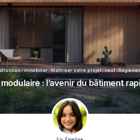
struction
immobilier
Maîtriser votre projet
neuf
Réglemen
modulaire : l’avenir du bâtiment rap
Par
Émeline