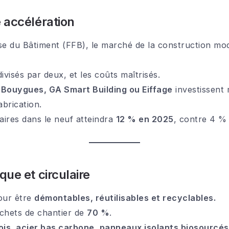
 accélération
se du Bâtiment (FFB), le marché de la construction mo
divisés par deux, et les coûts maîtrisés.
e
Bouygues, GA Smart Building ou Eiffage
investissent
abrication.
ires dans le neuf atteindra
12 % en 2025
, contre 4 % 
ue et circulaire
our être
démontables, réutilisables et recyclables.
déchets de chantier de
70 %
.
ois, acier bas carbone, panneaux isolants biosourcés