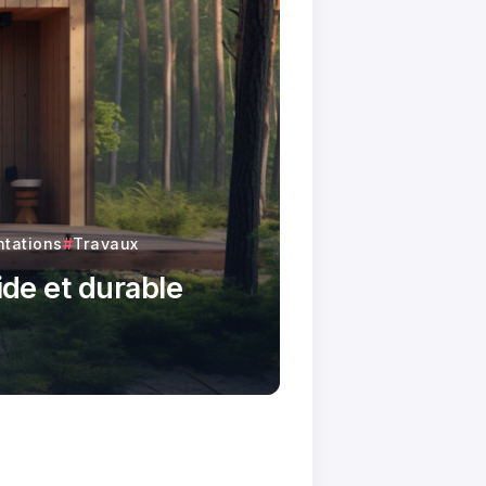
tations
Travaux
ide et durable