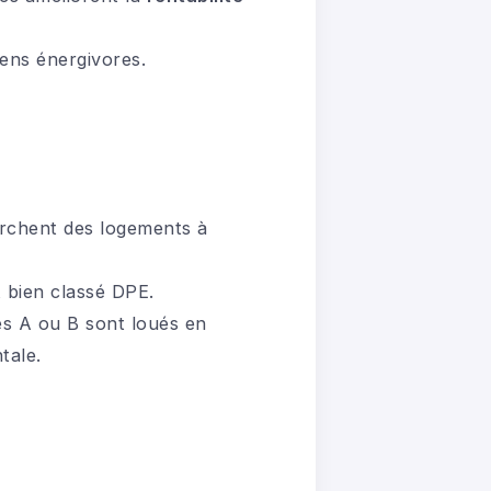
ens énergivores.
erchent des logements à
 bien classé DPE.
és A ou B sont loués en
tale.