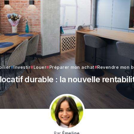
ilier
Investir
Louer
Préparer mon achat
Revendre mon b
ocatif durable : la nouvelle rentabil
Par
Émeline