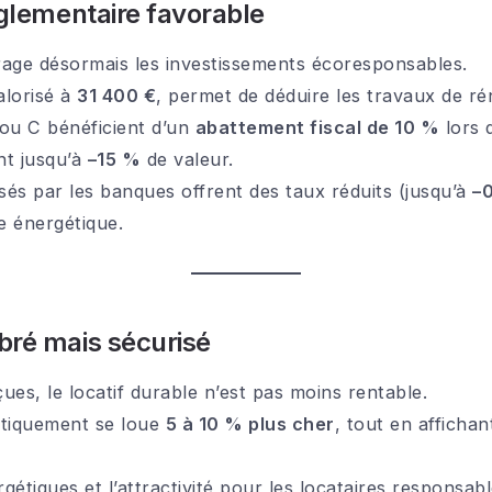
églementaire favorable
urage désormais les investissements écoresponsables.
alorisé à
31 400 €
, permet de déduire les travaux de ré
 ou C bénéficient d’un
abattement fiscal de 10 %
lors d
nt jusqu’à
–15 %
de valeur.
és par les banques offrent des taux réduits (jusqu’à
–0
e énergétique.
bré mais sécurisé
es, le locatif durable n’est pas moins rentable.
tiquement se loue
5 à 10 % plus cher
, tout en afficha
rgétiques et l’attractivité pour les locataires responsab