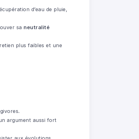
écupération d’eau de pluie,
rouver sa
neutralité
etien plus faibles et une
givores.
un argument aussi fort
sister aux évolutions