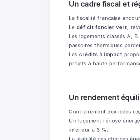
Un cadre fiscal et r
La fiscalité française enco
Le
déficit foncier vert
, rev
Les logements classés A, B
passoires thermiques perde
Les
crédits à impact
propos
projets à haute performanc
Un rendement équili
Contrairement aux idées reçu
Un logement rénové énergé
inférieur à
3 %
.
La stabilité des charges éne