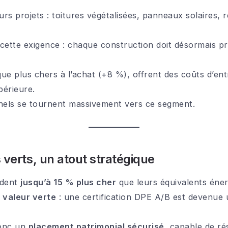
s projets : toitures végétalisées, panneaux solaires, r
cette exigence : chaque construction doit désormais p
e plus chers à l’achat (+8 %), offrent des coûts d’entr
périeure.
onnels se tournent massivement vers ce segment.
 verts, un atout stratégique
ndent
jusqu’à 15 % plus cher
que leurs équivalents éner
a
valeur verte
: une certification DPE A/B est devenue 
donc un
placement patrimonial sécurisé
, capable de ré