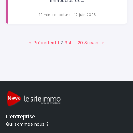
immeubles de…
12 min de lecture
·
17 juin 2026
« Précédent
1
2
3
4
…
20
Suivant »
L'entreprise
Qui sommes nous ?