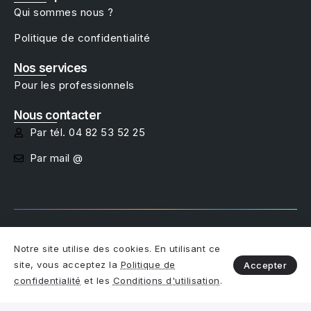
Qui sommes nous ?
Politique de confidentialité
Nos services
Pour les professionnels
Nous contacter
Par tél. 04 82 53 52 25
Par mail @
Copyright @studio net - 2025
Notre site utilise des cookies. En utilisant ce
site, vous acceptez la
Politique de
Accepter
Restez connectés :
Je trouve mon bien
confidentialité
et les
Conditions d'utilisation
.