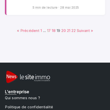
5 min de lecture
·
28 mai 2025
« Précédent
1
…
17
18
19
20
21
22
Suivant »
L'entreprise
Qui sommes nous ?
Politique de confidentialité